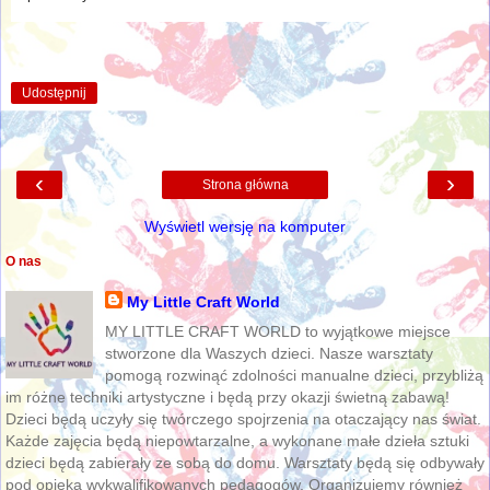
Udostępnij
‹
›
Strona główna
Wyświetl wersję na komputer
O nas
My Little Craft World
MY LITTLE CRAFT WORLD to wyjątkowe miejsce
stworzone dla Waszych dzieci. Nasze warsztaty
pomogą rozwinąć zdolności manualne dzieci, przybliżą
im różne techniki artystyczne i będą przy okazji świetną zabawą!
Dzieci będą uczyły się twórczego spojrzenia na otaczający nas świat.
Każde zajęcia będą niepowtarzalne, a wykonane małe dzieła sztuki
dzieci będą zabierały ze sobą do domu. Warsztaty będą się odbywały
pod opieką wykwalifikowanych pedagogów. Organizujemy również