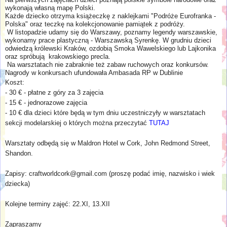
wykonają własną mapę Polski.
Każde dziecko otrzyma książeczkę z naklejkami "Podróże Eurofranka -
Polska" oraz teczkę na kolekcjonowanie pamiątek z podróży.
W listopadzie udamy się do Warszawy, poznamy legendy warszawskie,
wykonamy prace plastyczną - Warszawską Syrenkę.
W grudniu dzieci
odwiedzą królewski Kraków, ozdobią Smoka Wawelskiego lub Lajkonika
oraz spróbują krakowskiego precla.
Na warsztatach nie zabraknie też zabaw ruchowych oraz konkursów.
Nagrody w konkursach ufundowała Ambasada RP w Dublinie
Koszt:
- 30 € - płatne z góry za 3 zajęcia
- 15 € -
jednorazowe zajęcia
- 10
€ dla dzieci które będą w tym dniu uczestniczyły w warsztatach
sekcji modelarskiej o których można przeczytać
TUTAJ
Warsztaty odbędą się w Maldron Hotel w Cork, John Redmond Street,
Shandon.
Zapisy: craftworldcork@gmail.com (proszę podać imię, nazwisko i wiek
dziecka)
Kolejne terminy zajęć: 22.XI, 13.XII
Zapraszamy