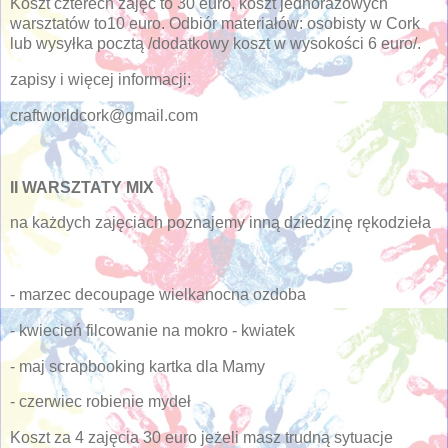
Koszt czterech zajęć to 30 euro, koszt jednorazowych
warsztatów to10 euro. Odbiór materiałów: osobisty w Cork
lub wysyłka pocztą /dodatkowy koszt w wysokości 6 euro/.
zapisy i więcej informacji:
craftworldcork@gmail.com
II WARSZTATY MIX
na każdych zajęciach poznajemy inną dziedzinę rękodzieła
- marzec decoupage wielkanocna ozdoba
- kwiecień filcowanie na mokro - kwiatek
- maj scrapbooking kartka dla Mamy
- czerwiec robienie mydeł
Koszt za 4 zajęcia 30 euro jeżeli masz trudną sytuacje