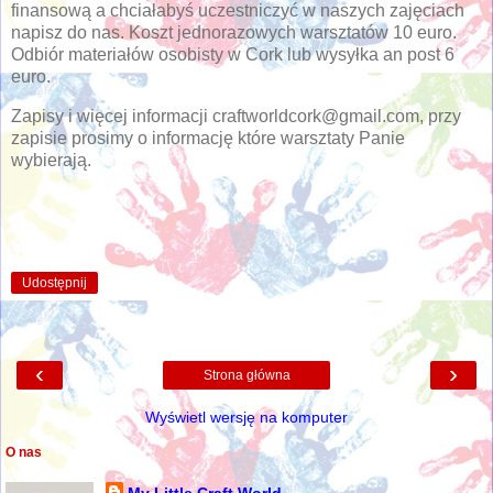
finansową a chciałabyś uczestniczyć w naszych zajęciach
napisz do nas. Koszt jednorazowych warsztatów 10 euro.
Odbiór materiałów osobisty w Cork lub wysyłka an post 6
euro.
Zapisy i więcej informacji craftworldcork@gmail.com, przy
zapisie prosimy o informację które warsztaty Panie
wybierają.
Udostępnij
‹
›
Strona główna
Wyświetl wersję na komputer
O nas