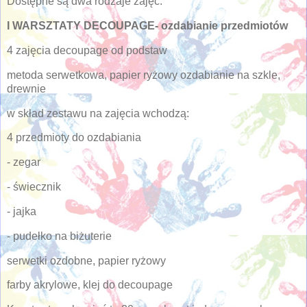
Dostępne są dwa rodzaje zajęć:
I WARSZTATY DECOUPAGE- ozdabianie przedmiotów
4 zajęcia decoupage od podstaw
metoda serwetkowa, papier ryżowy ozdabianie na szkle,
drewnie
w skład zestawu na zajęcia wchodzą:
4 przedmioty do ozdabiania
- zegar
- świecznik
- jajka
- pudełko na biżuterie
serwetki ozdobne, papier ryżowy
farby akrylowe, klej do decoupage