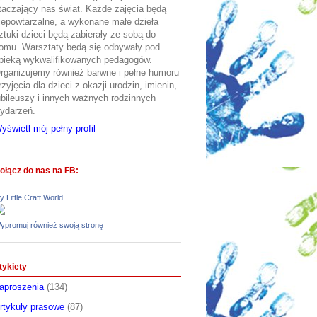
taczający nas świat. Każde zajęcia będą
iepowtarzalne, a wykonane małe dzieła
ztuki dzieci będą zabierały ze sobą do
omu. Warsztaty będą się odbywały pod
pieką wykwalifikowanych pedagogów.
rganizujemy również barwne i pełne humoru
rzyjęcia dla dzieci z okazji urodzin, imienin,
ubileuszy i innych ważnych rodzinnych
ydarzeń.
yświetl mój pełny profil
ołącz do nas na FB:
y Little Craft World
ypromuj również swoją stronę
tykiety
aproszenia
(134)
rtykuły prasowe
(87)