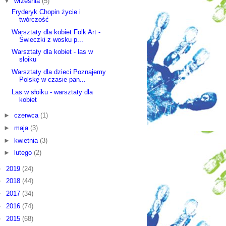
▼
września
(5)
Fryderyk Chopin życie i
twórczość
Warsztaty dla kobiet Folk Art -
Świeczki z wosku p...
Warsztaty dla kobiet - las w
słoiku
Warsztaty dla dzieci Poznajemy
Polskę w czasie pan...
Las w słoiku - warsztaty dla
kobiet
►
czerwca
(1)
►
maja
(3)
►
kwietnia
(3)
►
lutego
(2)
►
2019
(24)
►
2018
(44)
►
2017
(34)
►
2016
(74)
►
2015
(68)