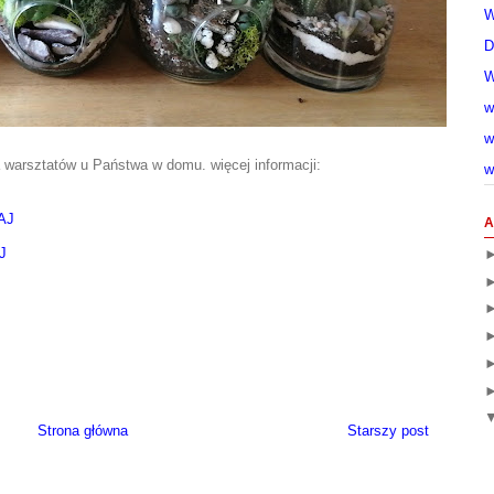
W
D
W
w
w
 warsztatów u Państwa w domu. więcej informacji:
w
AJ
A
AJ
Strona główna
Starszy post