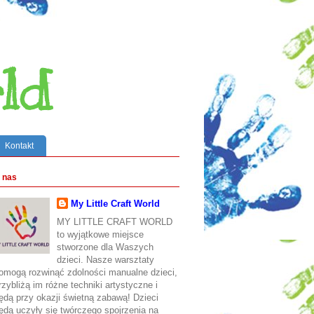
ld
Kontakt
 nas
My Little Craft World
MY LITTLE CRAFT WORLD
to wyjątkowe miejsce
stworzone dla Waszych
dzieci. Nasze warsztaty
omogą rozwinąć zdolności manualne dzieci,
rzybliżą im różne techniki artystyczne i
ędą przy okazji świetną zabawą! Dzieci
ędą uczyły się twórczego spojrzenia na