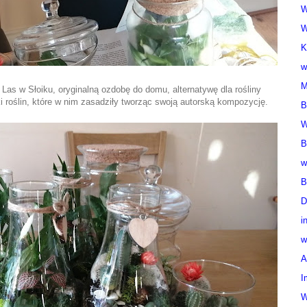
W
W
K
w
M
as w Słoiku, oryginalną ozdobę do domu, alternatywę dla rośliny
 roślin, które w nim zasadziły tworząc swoją autorską kompozycję.
B
W
B
w
B
D
i
w
A
I
W