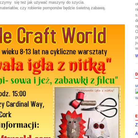
uczymy się też jak używać maszyny do szycia.
o
materiałów, czy robienie pomponów będzie świetną zabawą.
n
s
d
o
O
p
j
w
W
D
M
W
E
Z
A