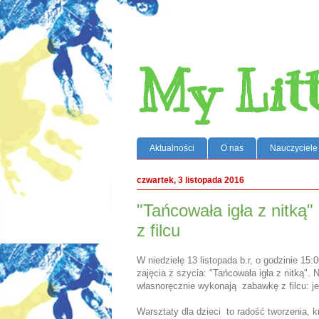
My Lit
Aktualności
O nas
Nauczyciele
czwartek, 3 listopada 2016
"Tańcowała igła z nitką" 
z filcu
W niedzielę 13 listopada b.r, o godzinie 15:
zajęcia z szycia: "Tańcowała igła z nitką". 
własnoręcznie wykonają zabawkę z filcu: je
Warsztaty dla dzieci to radość tworzenia, 