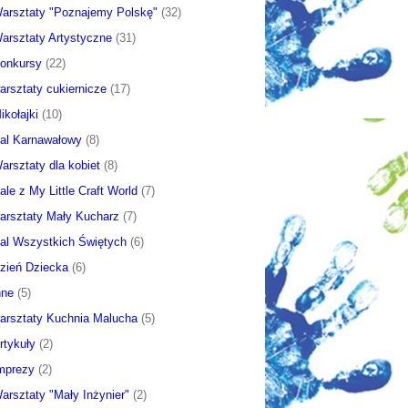
arsztaty "Poznajemy Polskę"
(32)
arsztaty Artystyczne
(31)
onkursy
(22)
arsztaty cukiernicze
(17)
ikołajki
(10)
al Karnawałowy
(8)
arsztaty dla kobiet
(8)
ale z My Little Craft World
(7)
arsztaty Mały Kucharz
(7)
al Wszystkich Świętych
(6)
zień Dziecka
(6)
nne
(5)
arsztaty Kuchnia Malucha
(5)
rtykuły
(2)
mprezy
(2)
arsztaty "Mały Inżynier"
(2)