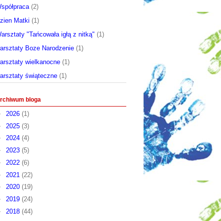
spółpraca
(2)
zien Matki
(1)
arsztaty "Tańcowała igłą z nitką"
(1)
arsztaty Boze Narodzenie
(1)
arsztaty wielkanocne
(1)
arsztaty świąteczne
(1)
rchiwum bloga
►
2026
(1)
►
2025
(3)
►
2024
(4)
►
2023
(5)
►
2022
(6)
►
2021
(22)
►
2020
(19)
►
2019
(24)
►
2018
(44)