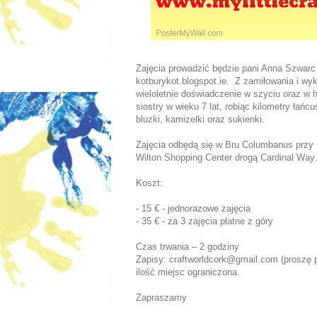
Zajęcia prowadzić będzie pani Anna Szwarc 
kotburykot.blogspot.ie. Z zamiłowania i wy
wieloletnie doświadczenie w szyciu oraz w 
siostry w wieku 7 lat, robiąc kilometry ła
bluzki, kamizelki oraz sukienki.
Zajęcia odbędą się w Bru Columbanus przy C
Wilton Shopping Center drogą Cardinal Way.
Koszt:
- 15 € - jednorazowe zajęcia
- 35 € - za 3 zajęcia płatne z góry
Czas trwania – 2 godziny
Zapisy: craftworldcork@gmail.com (proszę p
ilość miejsc ograniczona.
Zapraszamy