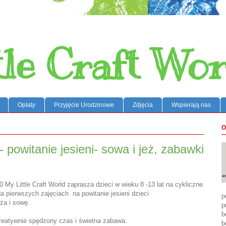
tle Craft Wor
Opłaty
Przyjęcie Urodzinowe
Zdjęcia
Wspierają nas
O
- powitanie jesieni- sowa i jeż, zabawki
00 My Little Craft World zaprasza dzieci w wieku 8 -13 lat na cykliczne
Na pierwszych zajęciach na powitanie jesieni dzieci
p
ża i sowę.
p
b
kreatywnie spędzony czas i świetna zabawa.
b