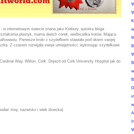
W
W
K
- w internetowym świecie znana jako Kotbury, autorka bloga
w
kształcenia plastyk, mama dwóch córek, wielbicielka kotów. Mająca
M
haftowaniu. Pierwsze kroki z szydełkiem stawiała pod okiem swojej
ńcuszka. Z czasem rozwijała swoje umiejętności, wykonując szydełkowe
B
W
ardinal Way, Wilton, Cork. Dojazd od Cork University Hospital jak do
B
w
B
D
i
w
odać imię, nazwisko i wiek dziecka)
A
I
W