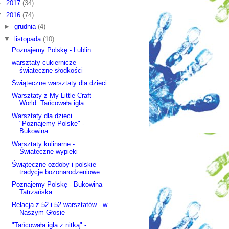
►
2017
(34)
▼
2016
(74)
►
grudnia
(4)
▼
listopada
(10)
Poznajemy Polskę - Lublin
warsztaty cukiernicze -
świąteczne słodkości
Świąteczne warsztaty dla dzieci
Warsztaty z My Little Craft
World: Tańcowała igła ...
Warsztaty dla dzieci
"Poznajemy Polskę" -
Bukowina...
Warsztaty kulinarne -
Świąteczne wypieki
Świąteczne ozdoby i polskie
tradycje bożonarodzeniowe
Poznajemy Polskę - Bukowina
Tatrzańska
Relacja z 52 i 52 warsztatów - w
Naszym Głosie
"Tańcowała igła z nitką" -