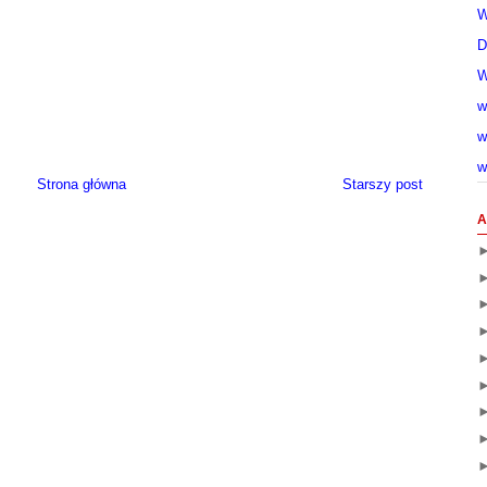
W
D
W
w
w
w
Strona główna
Starszy post
A