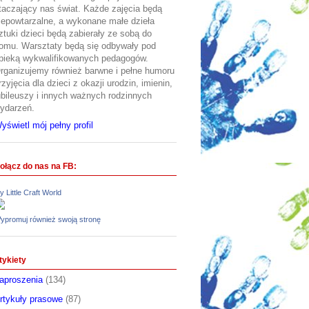
taczający nas świat. Każde zajęcia będą
iepowtarzalne, a wykonane małe dzieła
ztuki dzieci będą zabierały ze sobą do
omu. Warsztaty będą się odbywały pod
pieką wykwalifikowanych pedagogów.
rganizujemy również barwne i pełne humoru
rzyjęcia dla dzieci z okazji urodzin, imienin,
ubileuszy i innych ważnych rodzinnych
ydarzeń.
yświetl mój pełny profil
ołącz do nas na FB:
y Little Craft World
ypromuj również swoją stronę
tykiety
aproszenia
(134)
rtykuły prasowe
(87)