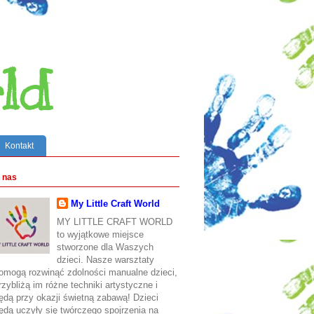
ld
Kontakt
 nas
My Little Craft World
MY LITTLE CRAFT WORLD
to wyjątkowe miejsce
stworzone dla Waszych
dzieci. Nasze warsztaty
omogą rozwinąć zdolności manualne dzieci,
rzybliżą im różne techniki artystyczne i
ędą przy okazji świetną zabawą! Dzieci
ędą uczyły się twórczego spojrzenia na