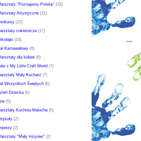
arsztaty "Poznajemy Polskę"
(32)
arsztaty Artystyczne
(31)
onkursy
(22)
arsztaty cukiernicze
(17)
ikołajki
(10)
al Karnawałowy
(8)
arsztaty dla kobiet
(8)
ale z My Little Craft World
(7)
arsztaty Mały Kucharz
(7)
al Wszystkich Świętych
(6)
zień Dziecka
(6)
nne
(5)
arsztaty Kuchnia Malucha
(5)
rtykuły
(2)
mprezy
(2)
arsztaty "Mały Inżynier"
(2)