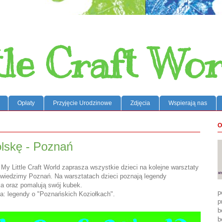
tle Craft Wor
Opłaty
Przyjęcie Urodzinowe
Zdjęcia
Wspierają nas
O
lskę - Poznań
0 My Little Craft World zaprasza wszystkie dzieci na kolejne warsztaty
wiedzimy Poznań. Na warsztatach dzieci poznają legendy
a oraz pomalują swój kubek.
p
a: legendy o "Poznańskich Koziołkach".
p
b
b