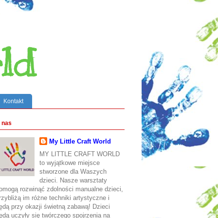
ld
Kontakt
 nas
My Little Craft World
MY LITTLE CRAFT WORLD
to wyjątkowe miejsce
stworzone dla Waszych
dzieci. Nasze warsztaty
omogą rozwinąć zdolności manualne dzieci,
rzybliżą im różne techniki artystyczne i
ędą przy okazji świetną zabawą! Dzieci
ędą uczyły się twórczego spojrzenia na