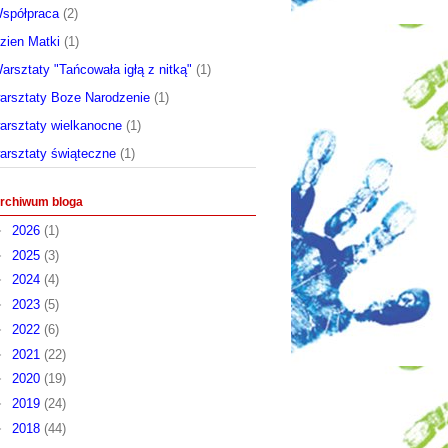
spółpraca
(2)
zien Matki
(1)
arsztaty "Tańcowała igłą z nitką"
(1)
arsztaty Boze Narodzenie
(1)
arsztaty wielkanocne
(1)
arsztaty świąteczne
(1)
rchiwum bloga
►
2026
(1)
►
2025
(3)
►
2024
(4)
►
2023
(5)
►
2022
(6)
►
2021
(22)
►
2020
(19)
►
2019
(24)
►
2018
(44)