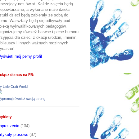
taczający nas świat. Każde zajęcia będą
iepowtarzalne, a wykonane małe dzieła
ztuki dzieci będą zabierały ze sobą do
omu. Warsztaty będą się odbywały pod
pieką wykwalifikowanych pedagogów.
rganizujemy również barwne i pełne humoru
rzyjęcia dla dzieci z okazji urodzin, imienin,
ubileuszy i innych ważnych rodzinnych
ydarzeń.
yświetl mój pełny profil
ołącz do nas na FB:
y Little Craft World
ypromuj również swoją stronę
tykiety
aproszenia
(134)
rtykuły prasowe
(87)