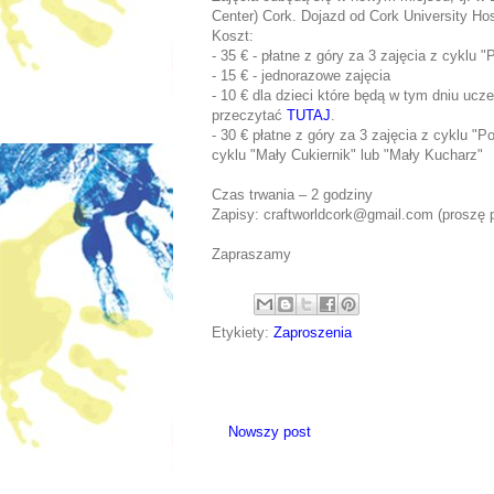
Center) Cork. Dojazd od Cork University Hos
Koszt:
- 35 € - płatne z góry za 3 zajęcia z cyklu
- 15 € - jednorazowe zajęcia
- 10 € dla dzieci które będą w tym dniu uc
przeczytać
TUTAJ
.
- 30 € płatne z góry za 3 zajęcia z cyklu "P
cyklu "Mały Cukiernik" lub "Mały Kucharz"
Czas trwania – 2 godziny
Zapisy: craftworldcork@gmail.com (proszę p
Zapraszamy
Etykiety:
Zaproszenia
Nowszy post