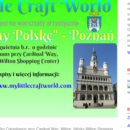
o
n
s
d
o
O
p
j
w
W
D
M
W
E
Z
A
Bru Columbanus przy Cardinal Way, Wilton, (blisko Wilton Shopping