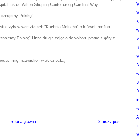
W
pital jak do Wilton Shoping Center drogą Cardinal Way.
W
 "Poznajemy Polskę"
K
zestniczyły w warsztatach "Kuchnia Malucha" o których można
w
oznajemy Polskę" i inne drugie zajęcia do wyboru płatne z góry z
M
B
W
odać imię, nazwisko i wiek dziecka)
B
w
B
D
i
w
A
Strona główna
Starszy post
I
W