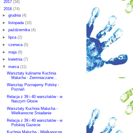
►
2017
(34)
▼
2016
(74)
►
grudnia
(4)
►
listopada
(10)
►
października
(4)
►
lipca
(2)
►
czerwca
(5)
►
maja
(8)
►
kwietnia
(7)
▼
marca
(11)
Warsztaty kulinarne Kuchnia
Malucha - Ziemniaczane...
Warsztay Poznajemy Polskę -
Poznań
Relacja z 39 i 40 warsztatów - w
Naszym Głosie
Warsztaty Kuchnia Malucha -
Wielkanocne Śniadanie
Relacja z 39 i 40 warsztatów - w
Polskiej Gazecie
Kuchnia Malucha - Wielkanocne