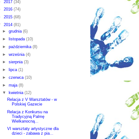
►
2017
(34)
►
2016
(74)
►
2015
(68)
▼
2014
(81)
►
grudnia
(6)
►
listopada
(10)
►
października
(8)
►
września
(4)
►
sierpnia
(3)
►
lipca
(1)
►
czerwca
(10)
►
maja
(8)
▼
kwietnia
(12)
Relacja z V Warsztatów - w
Polskiej Gazecie
Relacja z Konkursu na
Tradycyjną Palmę
Wielkanocną...
VI warsztaty artystyczne dla
dzieci - zabawa z pia...