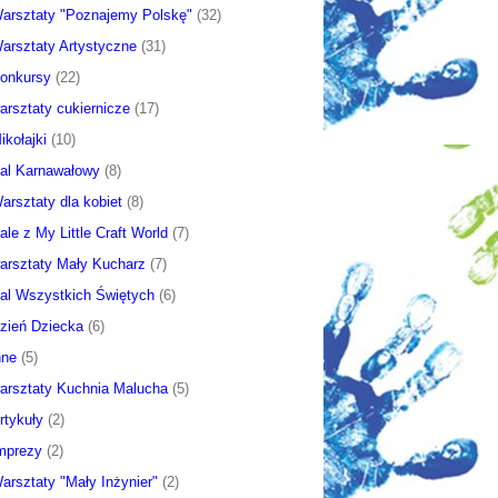
arsztaty "Poznajemy Polskę"
(32)
arsztaty Artystyczne
(31)
onkursy
(22)
arsztaty cukiernicze
(17)
ikołajki
(10)
al Karnawałowy
(8)
arsztaty dla kobiet
(8)
ale z My Little Craft World
(7)
arsztaty Mały Kucharz
(7)
al Wszystkich Świętych
(6)
zień Dziecka
(6)
nne
(5)
arsztaty Kuchnia Malucha
(5)
rtykuły
(2)
mprezy
(2)
arsztaty "Mały Inżynier"
(2)