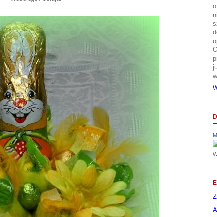
o
n
s
d
o
O
p
j
w
W
D
M
W
E
Z
A