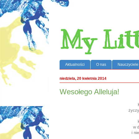
My Lit
Aktualności
O nas
Nauczyciele
niedziela, 20 kwietnia 2014
Wesołego Alleluja!
życz
w d
i ni