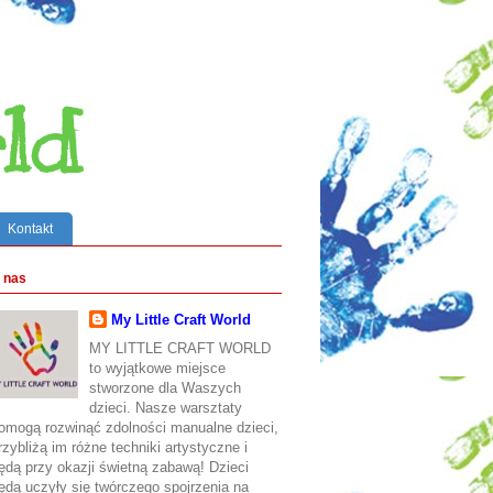
ld
Kontakt
 nas
My Little Craft World
MY LITTLE CRAFT WORLD
to wyjątkowe miejsce
stworzone dla Waszych
dzieci. Nasze warsztaty
omogą rozwinąć zdolności manualne dzieci,
rzybliżą im różne techniki artystyczne i
ędą przy okazji świetną zabawą! Dzieci
ędą uczyły się twórczego spojrzenia na