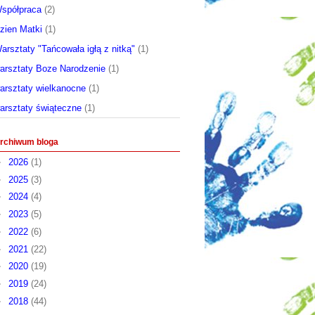
spółpraca
(2)
zien Matki
(1)
arsztaty "Tańcowała igłą z nitką"
(1)
arsztaty Boze Narodzenie
(1)
arsztaty wielkanocne
(1)
arsztaty świąteczne
(1)
rchiwum bloga
►
2026
(1)
►
2025
(3)
►
2024
(4)
►
2023
(5)
►
2022
(6)
►
2021
(22)
►
2020
(19)
►
2019
(24)
►
2018
(44)