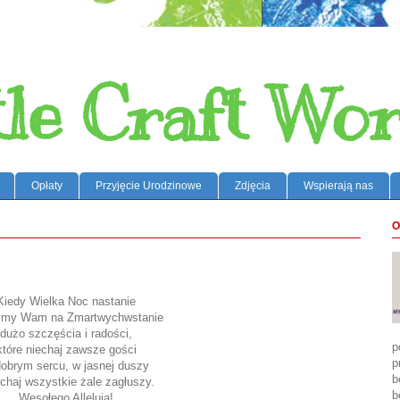
tle Craft Wor
Opłaty
Przyjęcie Urodzinowe
Zdjęcia
Wspierają nas
O
Kiedy Wielka Noc nastanie
ymy Wam na Zmartwychwstanie
dużo szczęścia i radości,
p
które niechaj zawsze gości
p
obrym sercu, w jasnej duszy
b
echaj wszystkie żale zagłuszy.
b
Wesołego Alleluja!