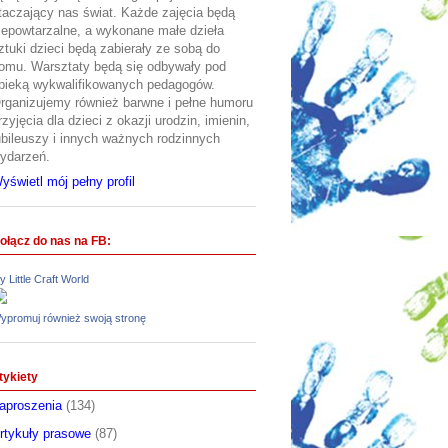
taczający nas świat. Każde zajęcia będą
iepowtarzalne, a wykonane małe dzieła
ztuki dzieci będą zabierały ze sobą do
omu. Warsztaty będą się odbywały pod
pieką wykwalifikowanych pedagogów.
rganizujemy również barwne i pełne humoru
rzyjęcia dla dzieci z okazji urodzin, imienin,
ubileuszy i innych ważnych rodzinnych
ydarzeń.
yświetl mój pełny profil
ołącz do nas na FB:
y Little Craft World
ypromuj również swoją stronę
tykiety
aproszenia
(134)
rtykuły prasowe
(87)