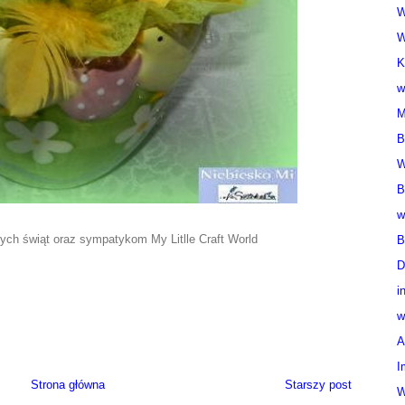
W
W
K
w
M
B
W
B
w
ch świąt oraz sympatykom My Litlle Craft World
B
D
i
w
A
I
Strona główna
Starszy post
W