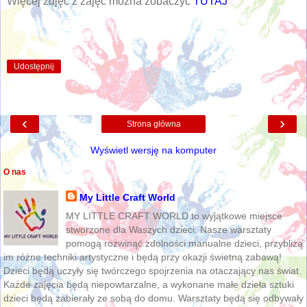
Więcej zdjęć z zajęć można zobaczyć
TUTAJ
Udostępnij
‹
›
Strona główna
Wyświetl wersję na komputer
O nas
My Little Craft World
MY LITTLE CRAFT WORLD to wyjątkowe miejsce
stworzone dla Waszych dzieci. Nasze warsztaty
pomogą rozwinąć zdolności manualne dzieci, przybliżą
im różne techniki artystyczne i będą przy okazji świetną zabawą!
Dzieci będą uczyły się twórczego spojrzenia na otaczający nas świat.
Każde zajęcia będą niepowtarzalne, a wykonane małe dzieła sztuki
dzieci będą zabierały ze sobą do domu. Warsztaty będą się odbywały