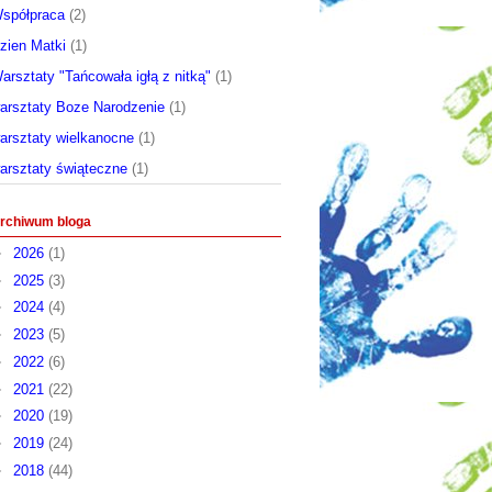
spółpraca
(2)
zien Matki
(1)
arsztaty "Tańcowała igłą z nitką"
(1)
arsztaty Boze Narodzenie
(1)
arsztaty wielkanocne
(1)
arsztaty świąteczne
(1)
rchiwum bloga
►
2026
(1)
►
2025
(3)
►
2024
(4)
►
2023
(5)
►
2022
(6)
►
2021
(22)
►
2020
(19)
►
2019
(24)
►
2018
(44)