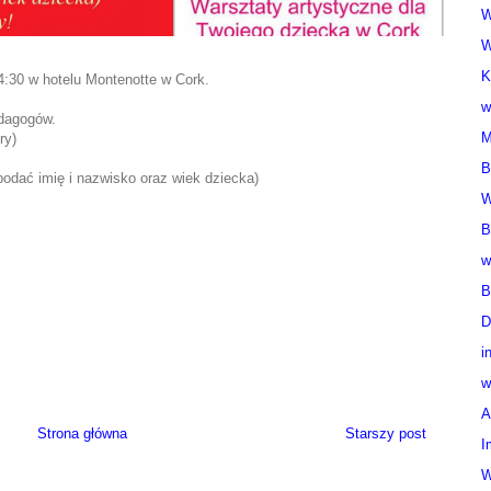
W
W
K
:30 w hotelu Montenotte w Cork.
w
dagogów.
M
ry)
B
odać imię i nazwisko oraz wiek dziecka)
W
B
w
B
D
i
w
A
Strona główna
Starszy post
I
W