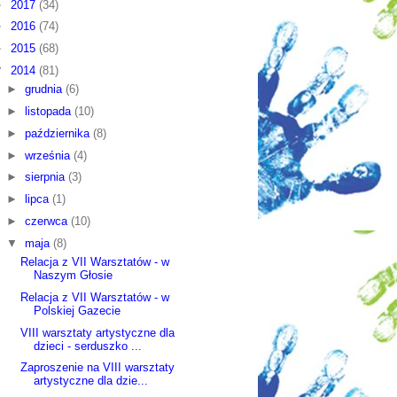
►
2017
(34)
►
2016
(74)
►
2015
(68)
▼
2014
(81)
►
grudnia
(6)
►
listopada
(10)
►
października
(8)
►
września
(4)
►
sierpnia
(3)
►
lipca
(1)
►
czerwca
(10)
▼
maja
(8)
Relacja z VII Warsztatów - w
Naszym Głosie
Relacja z VII Warsztatów - w
Polskiej Gazecie
VIII warsztaty artystyczne dla
dzieci - serduszko ...
Zaproszenie na VIII warsztaty
artystyczne dla dzie...