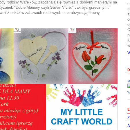
gody rodziny Wafelków, zapoznają się również z dobrymi manierami na
o
zyżanek "Dobre Maniery czyli Savoir Vivre." Jak być grzecznym."
n
ównież udział w zabawach ruchowych oraz otrzymają drobny
s
d
o
O
p
j
w
W
D
M
W
E
Z
A