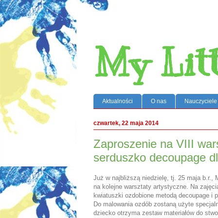
My Lit
Aktualności
O nas
Nauczyciele
czwartek, 22 maja 2014
Zaproszenie na VIII wars
serduszko decoupage d
Już w najbliższą niedzielę, tj. 25 maja b.r.,
na kolejne warsztaty artystyczne. Na zajęc
kwiatuszki ozdobione metodą decoupage i
Do malowania ozdób zostaną użyte specjaln
dziecko otrzyma zestaw materiałów do stwo