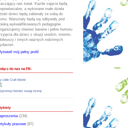
taczający nas świat. Każde zajęcia będą
iepowtarzalne, a wykonane małe dzieła
ztuki dzieci będą zabierały ze sobą do
omu. Warsztaty będą się odbywały pod
pieką wykwalifikowanych pedagogów.
rganizujemy również barwne i pełne humoru
rzyjęcia dla dzieci z okazji urodzin, imienin,
ubileuszy i innych ważnych rodzinnych
ydarzeń.
yświetl mój pełny profil
ołącz do nas na FB:
y Little Craft World
ypromuj również swoją stronę
tykiety
aproszenia
(134)
rtykuły prasowe
(87)