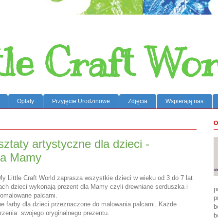
tle Craft Wor
Opłaty
Przyjęcie Urodzinowe
Zdjęcia
Wspierają nas
O
ztaty artystyczne dla dzieci -
la Mamy
 My Little Craft World zaprasza wszystkie dzieci w wieku od 3 do 7 lat
iach dzieci wykonają prezent dla Mamy czyli drewniane serduszka i
p
 pomalowane palcami.
p
e farby dla dzieci przeznaczone do malowania palcami. Każde
b
rzenia swojego oryginalnego prezentu.
b