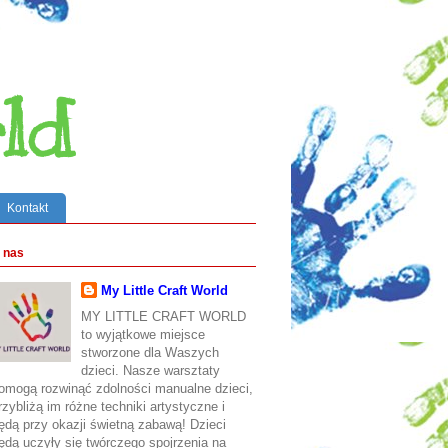
ld
Kontakt
 nas
My Little Craft World
MY LITTLE CRAFT WORLD
to wyjątkowe miejsce
stworzone dla Waszych
dzieci. Nasze warsztaty
omogą rozwinąć zdolności manualne dzieci,
rzybliżą im różne techniki artystyczne i
ędą przy okazji świetną zabawą! Dzieci
ędą uczyły się twórczego spojrzenia na