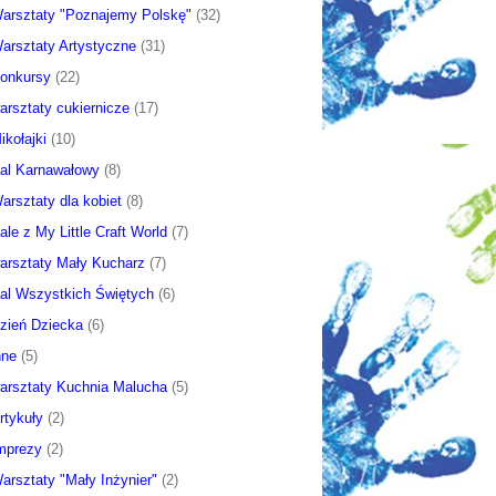
arsztaty "Poznajemy Polskę"
(32)
arsztaty Artystyczne
(31)
onkursy
(22)
arsztaty cukiernicze
(17)
ikołajki
(10)
al Karnawałowy
(8)
arsztaty dla kobiet
(8)
ale z My Little Craft World
(7)
arsztaty Mały Kucharz
(7)
al Wszystkich Świętych
(6)
zień Dziecka
(6)
nne
(5)
arsztaty Kuchnia Malucha
(5)
rtykuły
(2)
mprezy
(2)
arsztaty "Mały Inżynier"
(2)