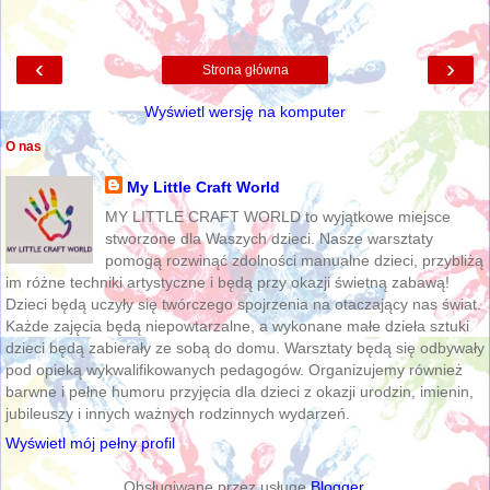
‹
›
Strona główna
Wyświetl wersję na komputer
O nas
My Little Craft World
MY LITTLE CRAFT WORLD to wyjątkowe miejsce
stworzone dla Waszych dzieci. Nasze warsztaty
pomogą rozwinąć zdolności manualne dzieci, przybliżą
im różne techniki artystyczne i będą przy okazji świetną zabawą!
Dzieci będą uczyły się twórczego spojrzenia na otaczający nas świat.
Każde zajęcia będą niepowtarzalne, a wykonane małe dzieła sztuki
dzieci będą zabierały ze sobą do domu. Warsztaty będą się odbywały
pod opieką wykwalifikowanych pedagogów. Organizujemy również
barwne i pełne humoru przyjęcia dla dzieci z okazji urodzin, imienin,
jubileuszy i innych ważnych rodzinnych wydarzeń.
Wyświetl mój pełny profil
Obsługiwane przez usługę
Blogger
.