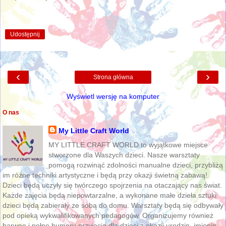
Udostępnij
‹
›
Strona główna
Wyświetl wersję na komputer
O nas
My Little Craft World
MY LITTLE CRAFT WORLD to wyjątkowe miejsce
stworzone dla Waszych dzieci. Nasze warsztaty
pomogą rozwinąć zdolności manualne dzieci, przybliżą
im różne techniki artystyczne i będą przy okazji świetną zabawą!
Dzieci będą uczyły się twórczego spojrzenia na otaczający nas świat.
Każde zajęcia będą niepowtarzalne, a wykonane małe dzieła sztuki
dzieci będą zabierały ze sobą do domu. Warsztaty będą się odbywały
pod opieką wykwalifikowanych pedagogów. Organizujemy również
barwne i pełne humoru przyjęcia dla dzieci z okazji urodzin, imienin,