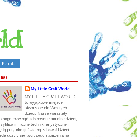
ld
Kontakt
 nas
My Little Craft World
MY LITTLE CRAFT WORLD
to wyjątkowe miejsce
stworzone dla Waszych
dzieci. Nasze warsztaty
omogą rozwinąć zdolności manualne dzieci,
rzybliżą im różne techniki artystyczne i
ędą przy okazji świetną zabawą! Dzieci
ędą uczyły się twórczego spojrzenia na