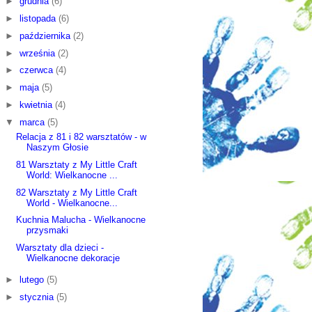
►
grudnia
(6)
►
listopada
(6)
►
października
(2)
►
września
(2)
►
czerwca
(4)
►
maja
(5)
►
kwietnia
(4)
▼
marca
(5)
Relacja z 81 i 82 warsztatów - w
Naszym Głosie
81 Warsztaty z My Little Craft
World: Wielkanocne ...
82 Warsztaty z My Little Craft
World - Wielkanocne...
Kuchnia Malucha - Wielkanocne
przysmaki
Warsztaty dla dzieci -
Wielkanocne dekoracje
►
lutego
(5)
►
stycznia
(5)