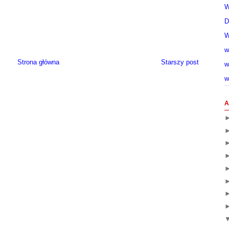
W
D
W
w
Strona główna
Starszy post
w
w
A