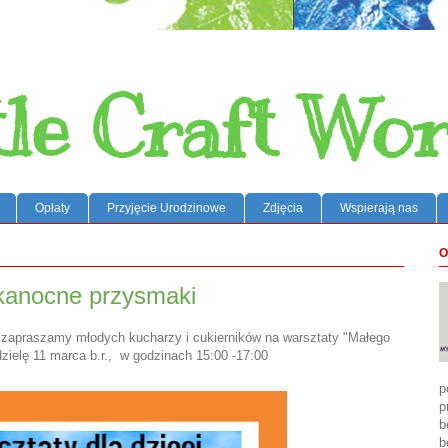
tle Craft Wor
Opłaty
Przyjęcie Urodzinowe
Zdjęcia
Wspierają nas
O
kanocne przysmaki
ji zapraszamy młodych kucharzy i cukierników na warsztaty "Małego
zielę 11 marca b.r., w godzinach 15:00 -17:00
p
p
b
b