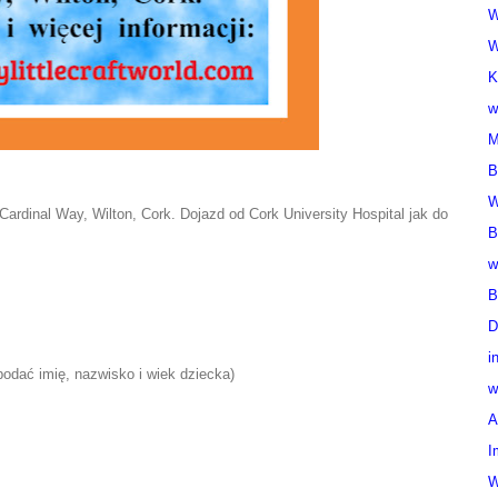
W
W
K
w
M
B
W
ardinal Way, Wilton, Cork. Dojazd od Cork University Hospital jak do
B
w
B
D
i
odać imię, nazwisko i wiek dziecka)
w
A
I
W