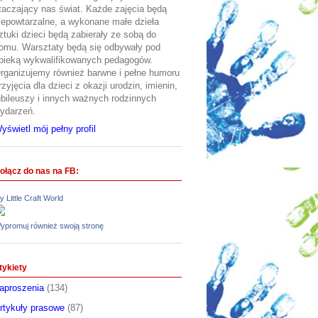
taczający nas świat. Każde zajęcia będą
iepowtarzalne, a wykonane małe dzieła
ztuki dzieci będą zabierały ze sobą do
omu. Warsztaty będą się odbywały pod
pieką wykwalifikowanych pedagogów.
rganizujemy również barwne i pełne humoru
rzyjęcia dla dzieci z okazji urodzin, imienin,
ubileuszy i innych ważnych rodzinnych
ydarzeń.
yświetl mój pełny profil
ołącz do nas na FB:
y Little Craft World
ypromuj również swoją stronę
tykiety
aproszenia
(134)
rtykuły prasowe
(87)