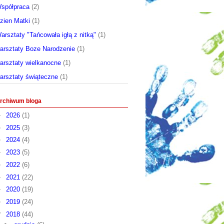
spółpraca
(2)
zien Matki
(1)
arsztaty "Tańcowała igłą z nitką"
(1)
arsztaty Boze Narodzenie
(1)
arsztaty wielkanocne
(1)
arsztaty świąteczne
(1)
rchiwum bloga
►
2026
(1)
►
2025
(3)
►
2024
(4)
►
2023
(5)
►
2022
(6)
►
2021
(22)
►
2020
(19)
►
2019
(24)
▼
2018
(44)