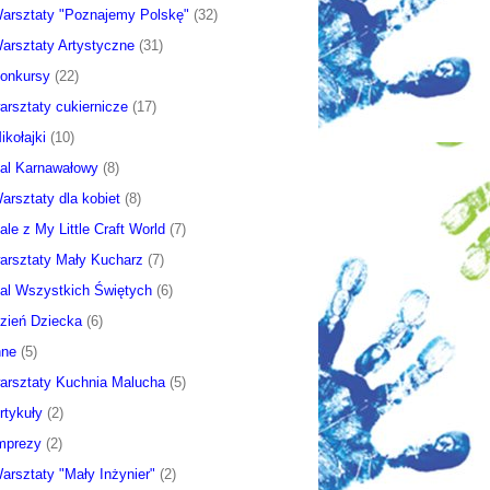
arsztaty "Poznajemy Polskę"
(32)
arsztaty Artystyczne
(31)
onkursy
(22)
arsztaty cukiernicze
(17)
ikołajki
(10)
al Karnawałowy
(8)
arsztaty dla kobiet
(8)
ale z My Little Craft World
(7)
arsztaty Mały Kucharz
(7)
al Wszystkich Świętych
(6)
zień Dziecka
(6)
nne
(5)
arsztaty Kuchnia Malucha
(5)
rtykuły
(2)
mprezy
(2)
arsztaty "Mały Inżynier"
(2)