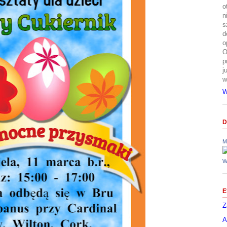
o
n
s
d
o
O
p
j
w
W
D
M
W
E
Z
A