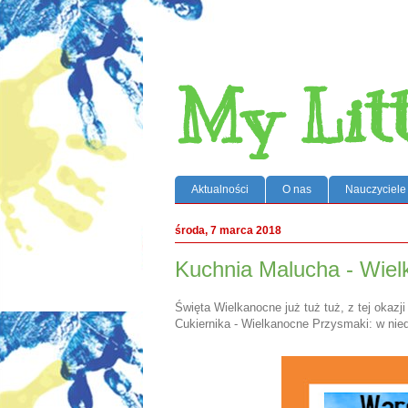
My Lit
Aktualności
O nas
Nauczyciele
środa, 7 marca 2018
Kuchnia Malucha - Wiel
Święta Wielkanocne już tuż tuż, z tej okaz
Cukiernika - Wielkanocne Przysmaki: w nied