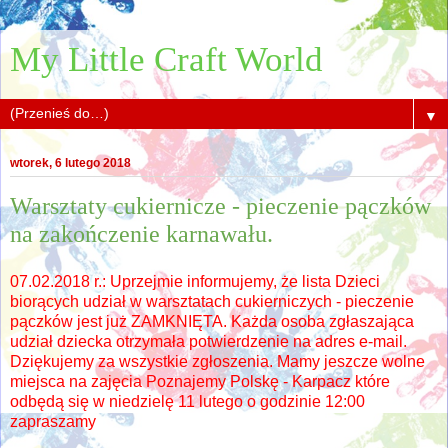
My Little Craft World
▼
wtorek, 6 lutego 2018
Warsztaty cukiernicze - pieczenie pączków
na zakończenie karnawału.
07.02.2018 r.: Uprzejmie informujemy, że lista Dzieci
biorących udział w warsztatach cukierniczych - pieczenie
pączków jest już ZAMKNIĘTA. Każda osoba zgłaszająca
udział dziecka otrzymała potwierdzenie na adres e-mail.
Dziękujemy za wszystkie zgłoszenia. Mamy jeszcze wolne
miejsca na zajęcia Poznajemy Polskę - Karpacz które
odbędą się w niedzielę 11 lutego o godzinie 12:00
zapraszamy