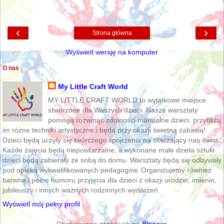
‹
›
Strona główna
Wyświetl wersję na komputer
O nas
My Little Craft World
MY LITTLE CRAFT WORLD to wyjątkowe miejsce
stworzone dla Waszych dzieci. Nasze warsztaty
pomogą rozwinąć zdolności manualne dzieci, przybliżą
im różne techniki artystyczne i będą przy okazji świetną zabawą!
Dzieci będą uczyły się twórczego spojrzenia na otaczający nas świat.
Każde zajęcia będą niepowtarzalne, a wykonane małe dzieła sztuki
dzieci będą zabierały ze sobą do domu. Warsztaty będą się odbywały
pod opieką wykwalifikowanych pedagogów. Organizujemy również
barwne i pełne humoru przyjęcia dla dzieci z okazji urodzin, imienin,
jubileuszy i innych ważnych rodzinnych wydarzeń.
Wyświetl mój pełny profil
Obsługiwane przez usługę
Blogger
.