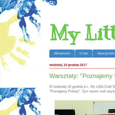
My Lit
Aktualności
O nas
Nauczyciele
niedziela, 10 grudnia 2017
Warsztaty: "Poznajemy 
W niedzielę 10 grudnia b.r., My Little Craft
"Poznajemy Polskę". Tym razem mali artyści 