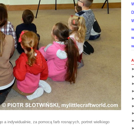
W
D
W
w
w
w
A
 a indywidualnie, za pomocą farb rosnących, portret wielkiego