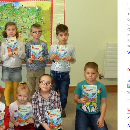
o
n
s
d
o
O
p
j
w
W
D
M
W
E
Z
A