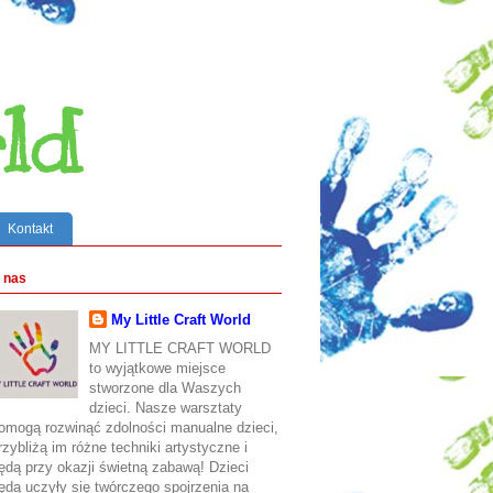
ld
Kontakt
 nas
My Little Craft World
MY LITTLE CRAFT WORLD
to wyjątkowe miejsce
stworzone dla Waszych
dzieci. Nasze warsztaty
omogą rozwinąć zdolności manualne dzieci,
rzybliżą im różne techniki artystyczne i
ędą przy okazji świetną zabawą! Dzieci
ędą uczyły się twórczego spojrzenia na