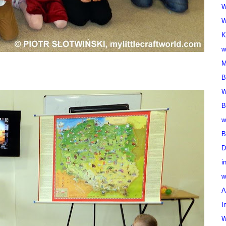
W
W
K
w
M
B
W
B
w
B
D
i
w
A
I
W