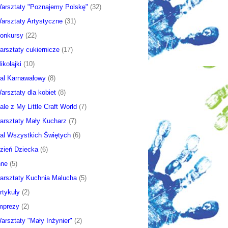
arsztaty "Poznajemy Polskę"
(32)
arsztaty Artystyczne
(31)
onkursy
(22)
arsztaty cukiernicze
(17)
ikołajki
(10)
al Karnawałowy
(8)
arsztaty dla kobiet
(8)
ale z My Little Craft World
(7)
arsztaty Mały Kucharz
(7)
al Wszystkich Świętych
(6)
zień Dziecka
(6)
nne
(5)
arsztaty Kuchnia Malucha
(5)
rtykuły
(2)
mprezy
(2)
arsztaty "Mały Inżynier"
(2)