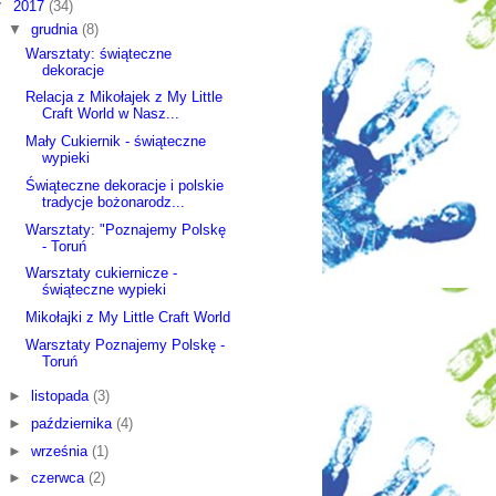
▼
2017
(34)
▼
grudnia
(8)
Warsztaty: świąteczne
dekoracje
Relacja z Mikołajek z My Little
Craft World w Nasz...
Mały Cukiernik - świąteczne
wypieki
Świąteczne dekoracje i polskie
tradycje bożonarodz...
Warsztaty: "Poznajemy Polskę
- Toruń
Warsztaty cukiernicze -
świąteczne wypieki
Mikołajki z My Little Craft World
Warsztaty Poznajemy Polskę -
Toruń
►
listopada
(3)
►
października
(4)
►
września
(1)
►
czerwca
(2)