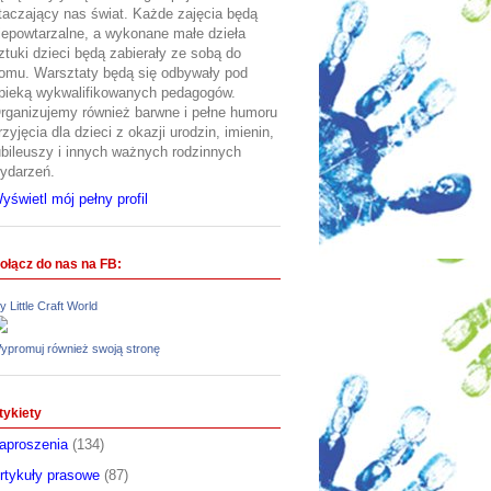
taczający nas świat. Każde zajęcia będą
iepowtarzalne, a wykonane małe dzieła
ztuki dzieci będą zabierały ze sobą do
omu. Warsztaty będą się odbywały pod
pieką wykwalifikowanych pedagogów.
rganizujemy również barwne i pełne humoru
rzyjęcia dla dzieci z okazji urodzin, imienin,
ubileuszy i innych ważnych rodzinnych
ydarzeń.
yświetl mój pełny profil
ołącz do nas na FB:
y Little Craft World
ypromuj również swoją stronę
tykiety
aproszenia
(134)
rtykuły prasowe
(87)