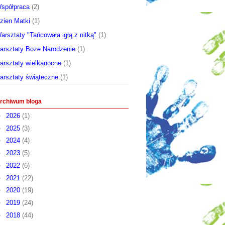
spółpraca
(2)
zien Matki
(1)
arsztaty "Tańcowała igłą z nitką"
(1)
arsztaty Boze Narodzenie
(1)
arsztaty wielkanocne
(1)
arsztaty świąteczne
(1)
rchiwum bloga
►
2026
(1)
►
2025
(3)
►
2024
(4)
►
2023
(5)
►
2022
(6)
►
2021
(22)
►
2020
(19)
►
2019
(24)
►
2018
(44)