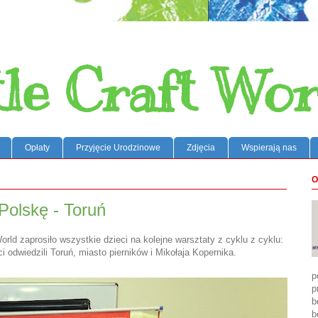
tle Craft Wor
Opłaty
Przyjęcie Urodzinowe
Zdjęcia
Wspierają nas
O
Polskę - Toruń
 World zaprosiło wszystkie dzieci na kolejne warsztaty z cyklu z cyklu:
odwiedzili Toruń, miasto pierników i Mikołaja Kopernika.
p
p
b
b